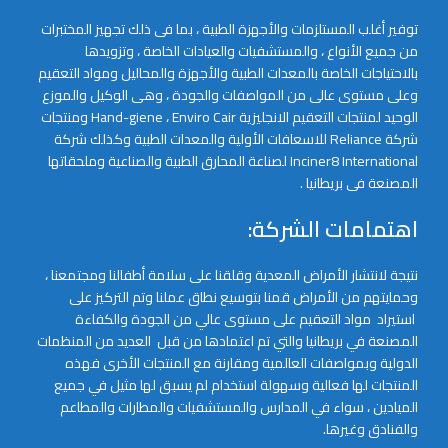
توفير أغلب المستلزمات والأجهزة الطبية ، بما فى ذلك تجهيز المختبرات
من جميع الأنواع ، والمستشفيات والعيادات الخاصة ، وتزويدها
بالاحتياجات الخاصة بالمعدات الطبية والأجهزة والمحاليل ومواد التعقيم
وعلى مستوى عالى من المواصفات والجودة ، وهى الوكيل والموزع
الوحيد لمنتجات التعقيم الانجليزية Hand-giene ، Enviro Cair ومنتجات
شركة Reliance للاسعافات الأولية والمعدات الطبية وكذلك شركة
Inciner8 International لصناعة المحارق الطبية والصناعية وملحقاتها
المصنعة فى بريطانيا .
اهتمامات الشركة:
نتيجة لانتشار الأمراض المعدية وقلقنا على سلامة أطفالنا ومجتمعنا ،
وحمايتهم من الأمراض قمنا بتوسيع نطاق عملنا وتم التركيز على
استيراد مواد التعقيم على مستوى عالي من الجودة والكفاءة
المصنعة في بريطانيا والتي تم اعتمادها من قبل العديد من المنظمات
الدولية وبمواصفات العالمية ومقارنة مع المنتجات الأخرى فهذه
المنتجات لها فعالية وسهولة استخدام لم يسبق لها مثيل في جميع
الميادين ، سواء في المدارس والمستشفيات والمطارات والمطاعم
والفنادق وغيرها.