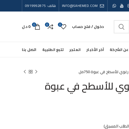
INFO@SAHEMED.COM
هاتف: 0919992875
0
0
0
دخول / فتح حساب
0
د.ل
عن الشركة
آخر الأخبار
المتجر
تتبع الطلبية
اتصل بنا
وي للأسطح في عبوة 750مل
ي للأسطح في عبوة
الطلب المسبق)