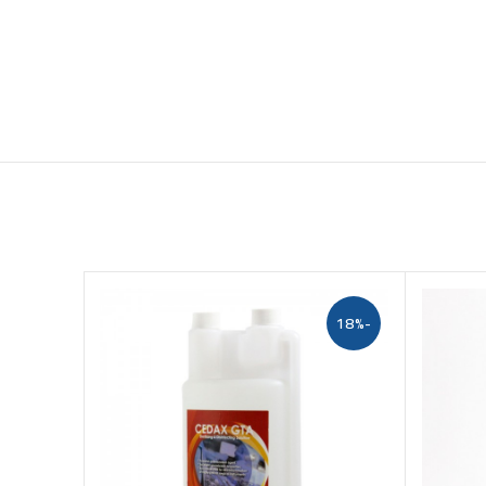
-21%
-18%