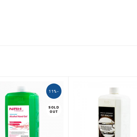
-11%
SOLD
OUT