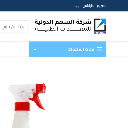
الصريم - طرابلس - ليبيا
فئات المنتجات