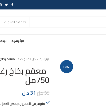
حدد فئة المنتج
الرئيسية
نبذة 
الرئيسية
كل المنتجات
معقم بخاخ رغ
معقم بخاخ رغو
-10%
750مل
31
د.ل
35
د.ل
متوفر في المخزون (يمكن الحجز ب